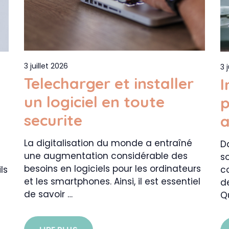
3 juillet 2026
3 
Telecharger et installer
I
un logiciel en toute
p
securite
a
La digitalisation du monde a entraîné
D
une augmentation considérable des
so
besoins en logiciels pour les ordinateurs
ls
c
et les smartphones. Ainsi, il est essentiel
de
de savoir …
Q