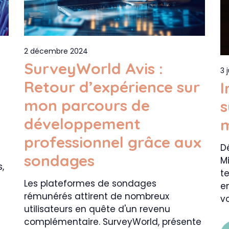
2 décembre 2024
SurveyWorld Avis :
3 
Retour d’expérience sur
I
mon parcours de
s
développement
m
professionnel grâce aux
Dé
sondages
M
,
te
Les plateformes de sondages
e
rémunérés attirent de nombreux
v
utilisateurs en quête d'un revenu
complémentaire. SurveyWorld, présente